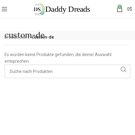
0
0
$
custom-de
Dreadlocks
custom-de
Es wurden keine Produkte gefunden, die deiner Auswahl
entsprechen.