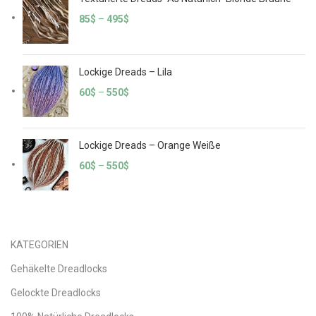
85
$
–
495
$
Lockige Dreads – Lila
60
$
–
550
$
Lockige Dreads – Orange Weiße
60
$
–
550
$
KATEGORIEN
Gehäkelte Dreadlocks
Gelockte Dreadlocks