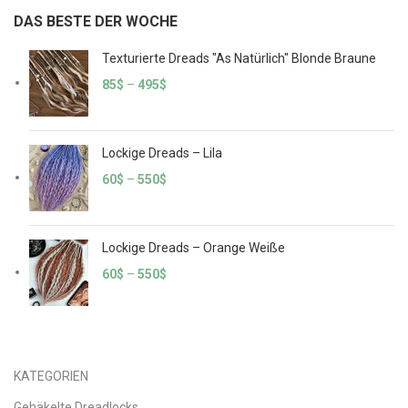
DAS BESTE DER WOCHE
Texturierte Dreads "As Natürlich" Blonde Braune
85
$
–
495
$
Lockige Dreads – Lila
60
$
–
550
$
Lockige Dreads – Orange Weiße
60
$
–
550
$
KATEGORIEN
Gehäkelte Dreadlocks