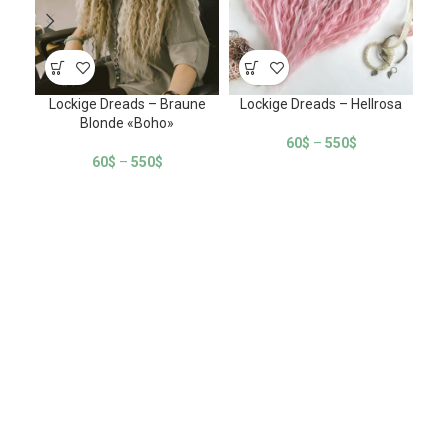
Lockige Dreads – Braune
Lockige Dreads – Hellrosa
Loc
Blonde «Boho»
60
$
–
550
$
60
$
–
550
$