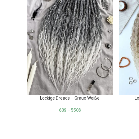
Lockige Dreads – Graue Weiße
Lo
60
$
–
550
$