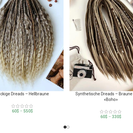
ckige Dreads – Hellbraune
Synthetische Dreads – Braune
«Boho»
60
$
–
550
$
60
$
–
330
$