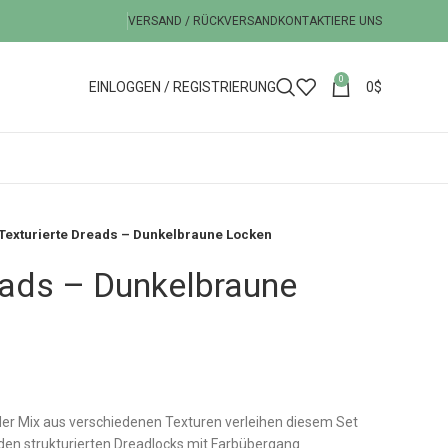
VERSAND / RÜCKVERSAND
KONTAKTIERE UNS
0
EINLOGGEN / REGISTRIERUNG
0
$
Texturierte Dreads – Dunkelbraune Locken
eads – Dunkelbraune
der Mix aus verschiedenen Texturen verleihen diesem Set
 den strukturierten Dreadlocks mit Farbübergang