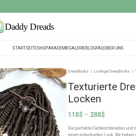
STARTSEITE
SHOP
AKADEMIE
GALERIE
BLOG
FAQ
ÜBER UNS
Dreadlocks
Lockige Dreadlocks
Texturierte Dr
Locken
118
$
–
288
$
Die perfekte Farbkombination und 
einen individuellen Look. Wir haben