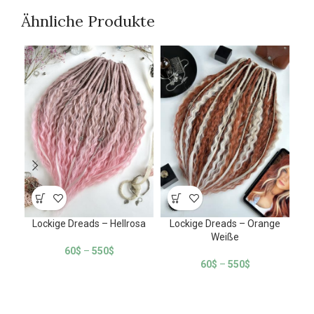
Ähnliche Produkte
Lockige Dreads – Hellrosa
Lockige Dreads – Orange
Weiße
60
$
–
550
$
60
$
–
550
$