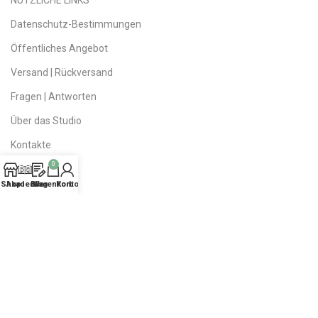
NÜTZLICHE LINKS
Datenschutz-Bestimmungen
Öffentliches Angebot
Versand | Rückversand
Fragen | Antworten
Über das Studio
Kontakte
0
Sitemap
Shop
Akademie
Blog
Warenkorb
Konto
Daddy Dreads
| Copyright 2023