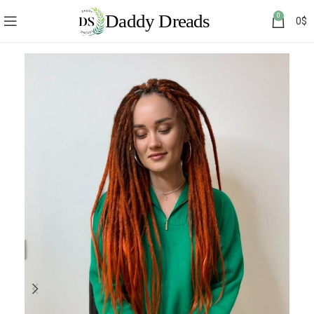
0
0
$