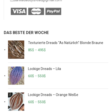
daniladaddydread@gmail.com
DAS BESTE DER WOCHE
Texturierte Dreads "As Natürlich" Blonde Braune
85
$
–
495
$
Lockige Dreads – Lila
60
$
–
550
$
Lockige Dreads – Orange Weiße
60
$
–
550
$