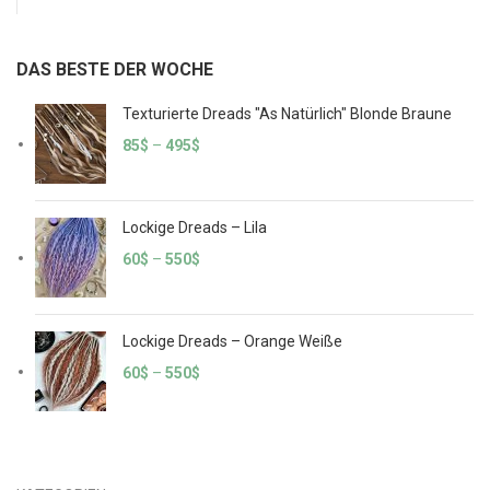
DAS BESTE DER WOCHE
Texturierte Dreads "As Natürlich" Blonde Braune
85
$
–
495
$
Lockige Dreads – Lila
60
$
–
550
$
Lockige Dreads – Orange Weiße
60
$
–
550
$