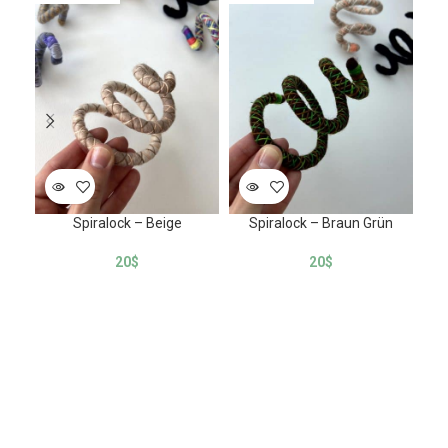
Spiralock – Beige
Spiralock – Braun Grün
Sp
20
$
20
$