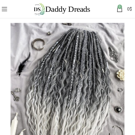
0
0
$