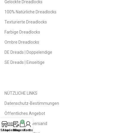
Gelockte Dreadlocks
100% Natürliche Dreadlocks
Texturierte Dreadlocks
Farbige Dreadlocks
Ombre Dreadlocks
DE Dreads | Doppelendige
SE Dreads | Einseitige
NÜTZLICHE LINKS
Datenschutz-Bestimmungen
Öffentliches Angebot
0
Versand | Rückversand
Shop
Akademie
Blog
Warenkorb
Konto