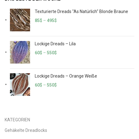
Texturierte Dreads "As Natürlich" Blonde Braune
85
$
–
495
$
Lockige Dreads – Lila
60
$
–
550
$
Lockige Dreads – Orange Weiße
60
$
–
550
$
KATEGORIEN
Gehäkelte Dreadlocks