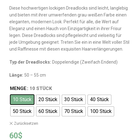
Diese hochwertigen lockigen Dreadlocks sind leicht, langlebig
und bieten mit ihrer umwerfenden grau-weißen Farbe einen
eleganten, modernen Look. Perfekt für alle, die Wert auf
Eleganz und einen Hauch von Einzigartigkeit in ihrer Frisur
legen. Diese Dreadlocks sind pflegeleicht und vielseitig für
jede Umgebung geeignet. Treten Sie ein in eine Welt voller Stil
und Raffinesse mit diesen exquisiten Haarverlängerungen.
Typ der Dreadlocks:
Doppelendige (Zweifach Endend)
L
ä
nge
:
50 – 55 cm
MENGE
10 STÜCK
10 Stück
20 Stück
30 Stück
40 Stück
50 Stück
60 Stück
70 Stück
100 Stück
Zurücksetzen
60
$