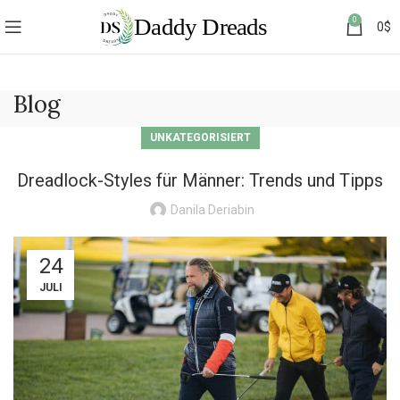
0
0
$
Blog
UNKATEGORISIERT
Dreadlock-Styles für Männer: Trends und Tipps
Danila Deriabin
24
JULI